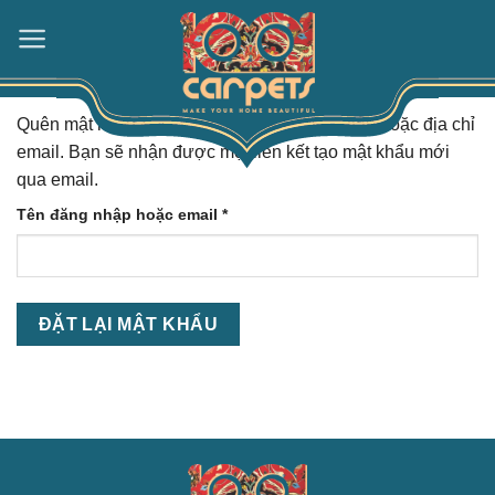
Skip
to
content
Quên mật khẩu? Vui lòng nhập tên đăng nhập hoặc địa chỉ
email. Bạn sẽ nhận được một liên kết tạo mật khẩu mới
qua email.
Bắt
Tên đăng nhập hoặc email
*
buộc
ĐẶT LẠI MẬT KHẨU