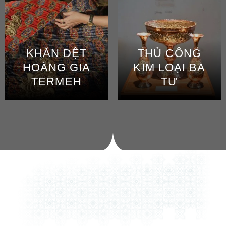
KHĂN DỆT
THỦ CÔNG
HOÀNG GIA
KIM LOẠI BA
TERMEH
TƯ
SẢN PHẨM BÁN CHẠY
m trang trí và đồ thủ công nhập khẩu chính
từ Ba Tư