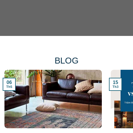
BLOG
06
15
Th5
Th3