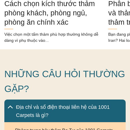
Cách chọn kích thước thảm
Phân b
phòng khách, phòng ngủ,
và thả
phòng ăn chính xác
thảm t
Việc chọn một tấm thảm phù hợp thường không dễ
Bạn đang p
dàng vì phụ thuộc vào...
Iran? Hai lo
NHỮNG CÂU HỎI THƯỜNG
GẶP?
Địa chỉ và số điện thoại liên hệ của 1001
Carpets là gì?