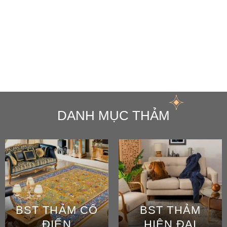
DANH MỤC THẢM
BST THẢM CỔ
BST THẢM
ĐIỂN
HIỆN ĐẠI