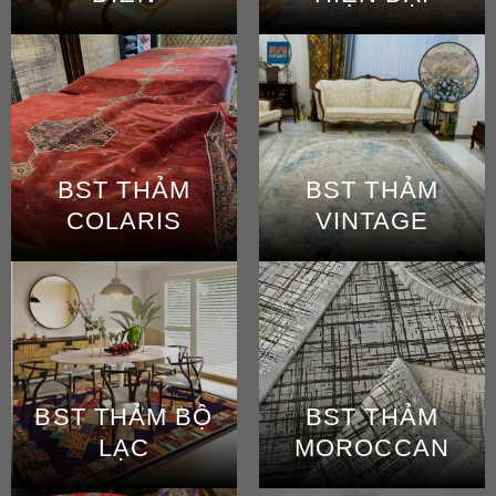
BST THẢM
BST THẢM
COLARIS
VINTAGE
BST THẢM BỘ
BST THẢM
LẠC
MOROCCAN