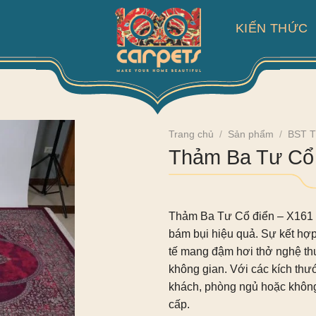
KIẾN THỨC
Trang chủ
/
Sản phẩm
/
BST T
Thảm Ba Tư Cổ 
Thảm Ba Tư Cổ điển – X161
bám bụi hiệu quả. Sự kết hợp
tế mang đậm hơi thở nghệ th
không gian. Với các kích thư
khách, phòng ngủ hoặc không
cấp.