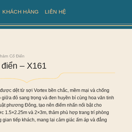
KHÁCH HÀNG
LIÊN HỆ
hảm Cổ Điển
điển – X161
được dệt từ sợi Vortex bền chắc, mềm mại và chống
 giữa đỏ sang trọng và đen huyền bí cùng hoa văn tinh
uật phương Đông, tạo nên điểm nhấn nổi bật cho
ớc 1.5×2.25m và 2×3m, thảm phù hợp trang trí phòng
 gian tiếp khách, mang lại cảm giác ấm áp và đẳng