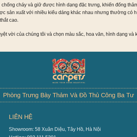
chống cháy và giữ được hình dạng đặc trưng, ​​khiến đống thả
c sản xuất với nhiều kiểu dáng khác nhau nhưng thường có h
thắt cao.
ệt vời của chúng tôi và chọn màu sắc, hoa văn, hình dạng và 
Phòng Trưng Bày Thảm Và Đồ Thủ Công Ba Tư
LIÊN HỆ
Showroom: 58 Xuân Diệu, Tây Hồ, Hà Nội