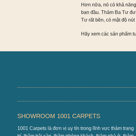
Hơn nữa, nó có khả năng 
ban đầu. Thảm Ba Tư đượ
Tư rất bền, có mật độ nút 
Hãy xem các sản phẩm tuy
SHOWROOM 1001 CARPETS
1001 Carpets là đơn vị uy tín trong lĩnh vực thảm trang
trí, thảm trải sàn, thảm phòng khách, thảm nhà ở, thảm