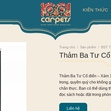
KIẾN THỨC
Trang chủ
/
Sản phẩm
/
BST T
Thảm Ba Tư Cổ 
Thảm Ba Tư Cổ điển – Xám 10
trọng, quyền quý cho không g
chân thực. Bạn có thể dùng th
đọc sách hoặc đặt trong phòn
Liên hệ