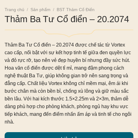
Trang chủ
/
Sản phẩm
/
BST Thảm Cổ Điển
Thảm Ba Tư Cổ điển – 20.2074
Thảm Ba Tư Cổ điển – 20.2074
được chế tác từ Vortex
cao cấp, nổi bật với sự kết hợp tinh tế giữa đen quyền lực
và đỏ rực rỡ, tạo nên vẻ đẹp huyền bí nhưng đầy sức hút.
Hoa văn cổ điển được dệt tỉ mỉ, mang đậm phong cách
nghệ thuật Ba Tư, giúp không gian trở nên sang trọng và
đẳng cấp. Chất liệu Vortex không chỉ mềm mại, êm ái khi
bước chân mà còn bền bỉ, chống xù lông và giữ màu sắc
bền lâu. Với hai kích thước 1.5×2.25m và 2×3m, thảm dễ
dàng phù hợp cho phòng khách, phòng ngủ hay khu vực
tiếp khách, mang đến điểm nhấn ấm áp và tinh tế cho ngôi
nhà.