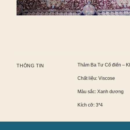
Thảm Ba Tư Cổ điển – K
THÔNG TIN
Chất liệu:
Viscose
Màu sắc:
Xanh dương
Kích cỡ:
3*4