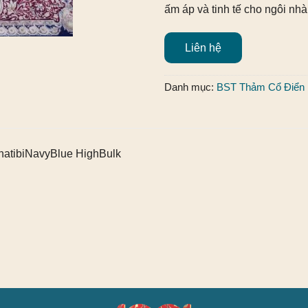
ấm áp và tinh tế cho ngôi nhà
Liên hệ
Danh mục:
BST Thảm Cổ Điển
hatibiNavyBlue HighBulk