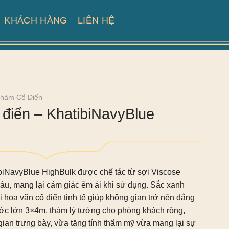
KHÁCH HÀNG
LIÊN HỆ
hảm Cổ Điển
điển – KhatibiNavyBlue
biNavyBlue HighBulk
được chế tác từ sợi Viscose
u, mang lại cảm giác êm ái khi sử dụng. Sắc xanh
 hoa văn cổ điển tinh tế giúp không gian trở nên đẳng
ước lớn 3×4m, thảm lý tưởng cho phòng khách rộng,
ian trưng bày, vừa tăng tính thẩm mỹ vừa mang lại sự