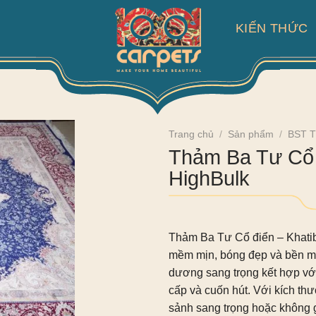
KIẾN THỨC
Trang chủ
/
Sản phẩm
/
BST T
Thảm Ba Tư Cổ 
HighBulk
Thảm Ba Tư Cổ điển – Khati
mềm mịn, bóng đẹp và bền mà
dương sang trọng kết hợp với
cấp và cuốn hút. Với kích th
sảnh sang trọng hoặc không g