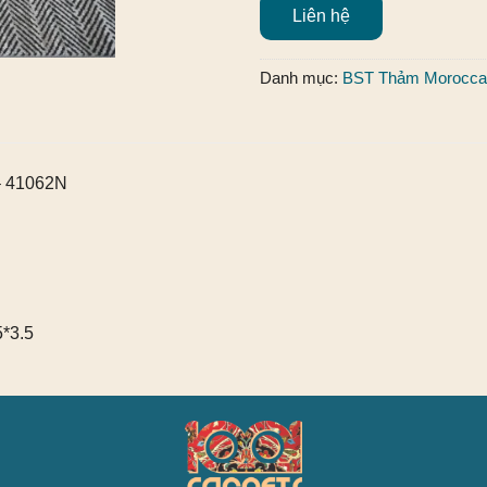
Liên hệ
Danh mục:
BST Thảm Morocca
 – 41062N
5*3.5