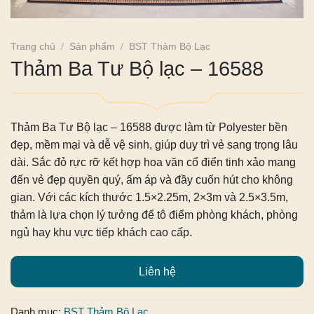
Trang chủ
/
Sản phẩm
/
BST Thảm Bộ Lạc
Thảm Ba Tư Bộ lạc – 16588
Thảm Ba Tư Bộ lạc – 16588
được làm từ Polyester bền
đẹp, mềm mại và dễ vệ sinh, giúp duy trì vẻ sang trọng lâu
dài. Sắc đỏ rực rỡ kết hợp hoa văn cổ điển tinh xảo mang
đến vẻ đẹp quyền quý, ấm áp và đầy cuốn hút cho không
gian. Với các kích thước 1.5×2.25m, 2×3m và 2.5×3.5m,
thảm là lựa chọn lý tưởng để tô điểm phòng khách, phòng
ngủ hay khu vực tiếp khách cao cấp.
Liên hệ
Danh mục:
BST Thảm Bộ Lạc