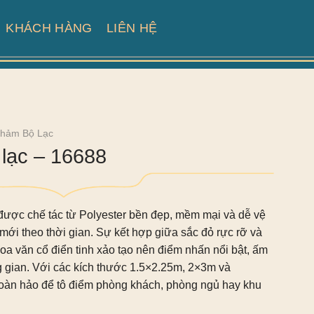
KHÁCH HÀNG
LIÊN HỆ
hảm Bộ Lạc
lạc – 16688
ược chế tác từ Polyester bền đẹp, mềm mại và dễ vệ
mới theo thời gian. Sự kết hợp giữa sắc đỏ rực rỡ và
a văn cổ điển tinh xảo tạo nên điểm nhấn nổi bật, ấm
g gian. Với các kích thước 1.5×2.25m, 2×3m và
hoàn hảo để tô điểm phòng khách, phòng ngủ hay khu