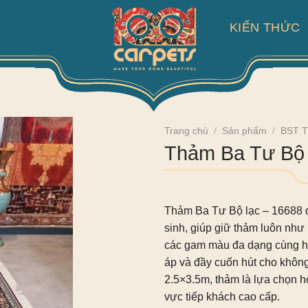
KIẾN THỨC
Trang chủ
/
Sản phẩm
/
BST T
Thảm Ba Tư Bộ 
Thảm Ba Tư Bộ lạc – 16688
đ
sinh, giúp giữ thảm luôn như 
các gam màu đa dạng cùng ho
áp và đầy cuốn hút cho khôn
2.5×3.5m, thảm là lựa chọn 
vực tiếp khách cao cấp.