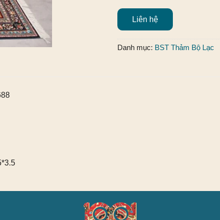
Liên hệ
Danh mục:
BST Thảm Bộ Lạc
688
5*3.5