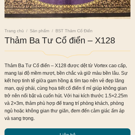
Trang chủ
/
Sản phẩm
/
BST Thảm Cổ Điển
Thảm Ba Tư Cổ điển – X128
Thảm Ba Tư Cổ điển – X128
được dệt từ Vortex cao cấp,
mang lại độ mềm mượt, bền chắc và giữ màu bền lâu. Sự
kết hợp tinh tế giữa gam hồng & tím tạo nên vẻ đẹp lãng
mạn, quý phái, cùng họa tiết cổ điển tỉ mỉ giúp không gian
trở nên nổi bật và cuốn hút. Với hai kích thước 1.5×2.25m
và 2×3m, thảm phù hợp để trang trí phòng khách, phòng
ngủ hoặc không gian thư giãn, đem đến cảm giác ấm áp
và sang trọng.