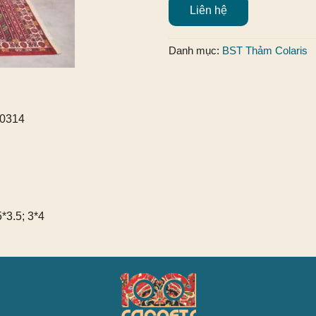
Liên hệ
Danh mục:
BST Thảm Colaris
00314
5*3.5; 3*4