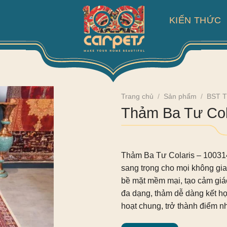
KIẾN THỨC
Trang chủ
/
Sản phẩm
/
BST T
Thảm Ba Tư Col
Thảm Ba Tư Colaris – 10031
sang trọng cho mọi không gia
bề mặt mềm mại, tạo cảm giác
đa dạng, thảm dễ dàng kết h
hoạt chung, trở thành điểm nh