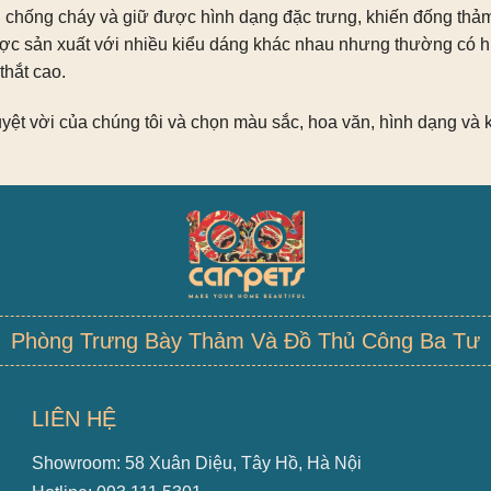
chống cháy và giữ được hình dạng đặc trưng, ​​khiến đống thả
c sản xuất với nhiều kiểu dáng khác nhau nhưng thường có h
thắt cao.
ệt vời của chúng tôi và chọn màu sắc, hoa văn, hình dạng và 
Phòng Trưng Bày Thảm Và Đồ Thủ Công Ba Tư
LIÊN HỆ
Showroom: 58 Xuân Diệu, Tây Hồ, Hà Nội