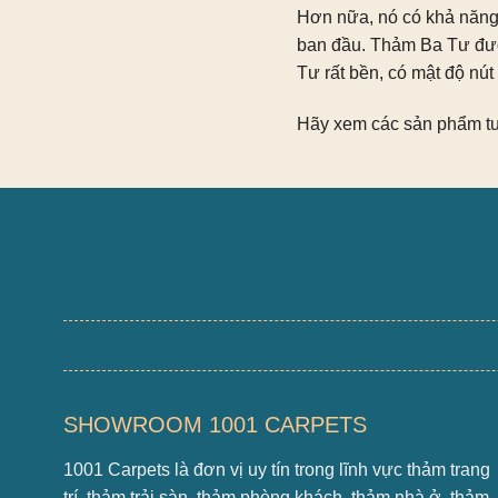
Hơn nữa, nó có khả năng 
ban đầu. Thảm Ba Tư đượ
Tư rất bền, có mật độ nút 
Hãy xem các sản phẩm tuy
SHOWROOM 1001 CARPETS
1001 Carpets là đơn vị uy tín trong lĩnh vực thảm trang
trí, thảm trải sàn, thảm phòng khách, thảm nhà ở, thảm