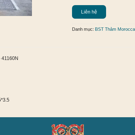
Liên hệ
Danh mục:
BST Thảm Morocca
 – 41160N
5*3.5