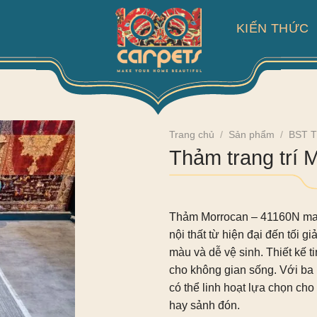
KIẾN THỨC
Trang chủ
/
Sản phẩm
/
BST 
Thảm trang trí 
Thảm Morrocan – 41160N
man
nội thất từ hiện đại đến tối 
màu và dễ vệ sinh. Thiết kế 
cho không gian sống. Với ba 
có thể linh hoạt lựa chọn ch
hay sảnh đón.