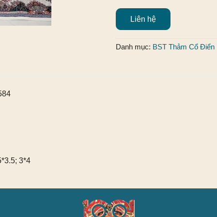
Liên hệ
Danh mục:
BST Thảm Cổ Điển
0584
5*3.5; 3*4