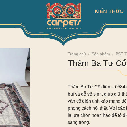
KIẾN THỨC
Trang chủ
/
Sản phẩm
/
BST T
Thảm Ba Tư Cổ 
Thảm Ba Tư Cổ điển – 0584
bụi và dễ vệ sinh, giúp giữ 
văn cổ điển tinh xảo mang đế
phong cách nội thất. Với cá
là lựa chọn hoàn hảo để tô 
sang trọng.