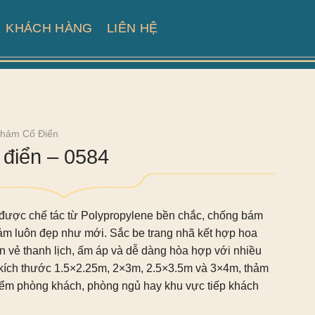
KHÁCH HÀNG
LIÊN HỆ
hảm Cổ Điển
điển – 0584
được chế tác từ Polypropylene bền chắc, chống bám
thảm luôn đẹp như mới. Sắc be trang nhã kết hợp hoa
n vẻ thanh lịch, ấm áp và dễ dàng hòa hợp với nhiều
c kích thước 1.5×2.25m, 2×3m, 2.5×3.5m và 3×4m, thảm
điểm phòng khách, phòng ngủ hay khu vực tiếp khách