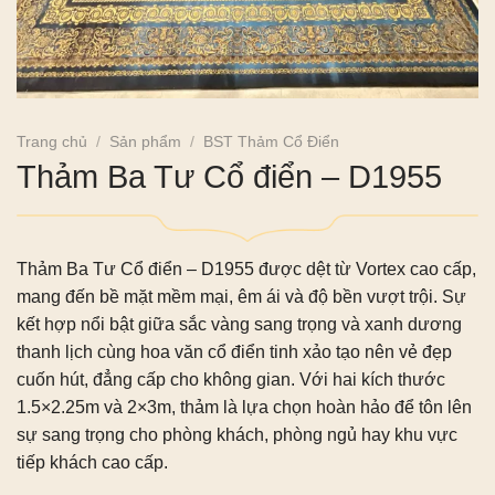
Trang chủ
/
Sản phẩm
/
BST Thảm Cổ Điển
Thảm Ba Tư Cổ điển – D1955
Thảm Ba Tư Cổ điển – D1955
được dệt từ Vortex cao cấp,
mang đến bề mặt mềm mại, êm ái và độ bền vượt trội. Sự
kết hợp nổi bật giữa sắc vàng sang trọng và xanh dương
thanh lịch cùng hoa văn cổ điển tinh xảo tạo nên vẻ đẹp
cuốn hút, đẳng cấp cho không gian. Với hai kích thước
1.5×2.25m và 2×3m, thảm là lựa chọn hoàn hảo để tôn lên
sự sang trọng cho phòng khách, phòng ngủ hay khu vực
tiếp khách cao cấp.