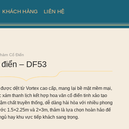
KHÁCH HÀNG
LIÊN HỆ
hảm Cổ Điển
điển – DF53
được dệt từ Vortex cao cấp, mang lại bề mặt mềm mại,
c xám thanh lịch kết hợp hoa văn cổ điển tinh xảo tạo
ậm chất truyền thống, dễ dàng hài hòa với nhiều phong
thước 1.5×2.25m và 2×3m, thảm là lựa chọn hoàn hảo để
gủ hay khu vực tiếp khách sang trọng.