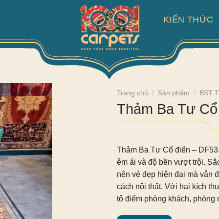
KIẾN THỨC
Trang chủ
/
Sản phẩm
/
BST T
Thảm Ba Tư Cổ 
Thảm Ba Tư Cổ điển – DF53
êm ái và độ bền vượt trội. Sắ
nên vẻ đẹp hiện đại mà vẫn đ
cách nội thất. Với hai kích 
tô điểm phòng khách, phòng n